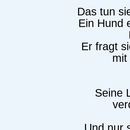
Das tun si
Ein Hund e
Er fragt s
mit
Seine L
ver
Und nur 