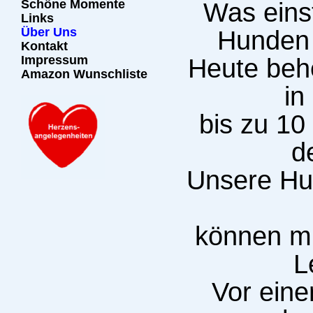
Schöne Momente
Was eins
Links
Über Uns
Hunden 
Kontakt
Impressum
Heute behe
Amazon Wunschliste
in
bis zu 10
d
Unsere Hun
können mi
L
Vor eine